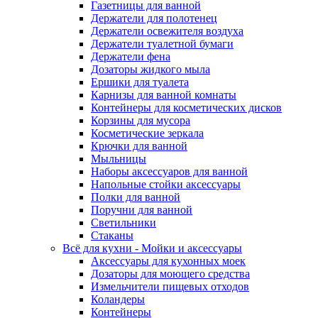
Газетницы для ванной
Держатели для полотенец
Держатели освежителя воздуха
Держатели туалетной бумаги
Держатели фена
Дозаторы жидкого мыла
Ершики для туалета
Карнизы для ванной комнаты
Контейнеры для косметических дисков
Корзины для мусора
Косметические зеркала
Крючки для ванной
Мыльницы
Наборы аксессуаров для ванной
Напольные стойки аксессуары
Полки для ванной
Поручни для ванной
Светильники
Стаканы
Всё для кухни - Мойки и аксессуары
Аксессуары для кухонных моек
Дозаторы для моющего средства
Измельчители пищевых отходов
Коландеры
Контейнеры