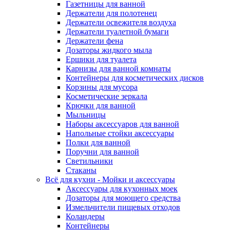
Газетницы для ванной
Держатели для полотенец
Держатели освежителя воздуха
Держатели туалетной бумаги
Держатели фена
Дозаторы жидкого мыла
Ершики для туалета
Карнизы для ванной комнаты
Контейнеры для косметических дисков
Корзины для мусора
Косметические зеркала
Крючки для ванной
Мыльницы
Наборы аксессуаров для ванной
Напольные стойки аксессуары
Полки для ванной
Поручни для ванной
Светильники
Стаканы
Всё для кухни - Мойки и аксессуары
Аксессуары для кухонных моек
Дозаторы для моющего средства
Измельчители пищевых отходов
Коландеры
Контейнеры