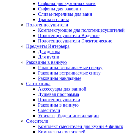
Сифоны для кухонных моек
Сифоны для раковин
Сливы-переливы для ванн
Трапы и сливы
Полотенцесушители
Комплектующие для полотенцесушителей
Полотенцесушители Водяные
Полотенцесушители Электрические
Предметы Интерьера
Для декора
Для кухни
Раковины в ванную
Раковины встраиваемые сверху
Раковины встраиваемые снизу
Раковины накладные
Сантехника
Аксессуары для ванной
Душевая программа
Полотенцесушители
Раковины в ванную
Смесители
Унитазы, биде и инсталляции
Смесители
Комплект смесителей для кухни + фильтр
Комплекты смесителей