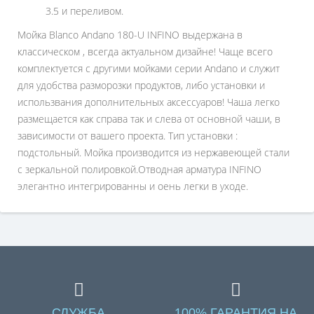
3.5 и переливом.
Мойка Blanco Andano 180-U INFINO выдержана в
классическом , всегда актуальном дизайне! Чаще всего
комплектуется с другими мойками серии Andano и служит
для удобства разморозки продуктов, либо установки и
использвания дополнительных аксессуаров! Чаша легко
размещается как справа так и слева от основной чаши, в
зависимости от вашего проекта. Тип установки :
подстольный. Мойка производится из нержавеющей стали
с зеркальной полировкой.Отводная арматура INFINO
элегантно интегрированны и оень легки в уходе.
СЛУЖБА
100% ГАРАНТИЯ НА