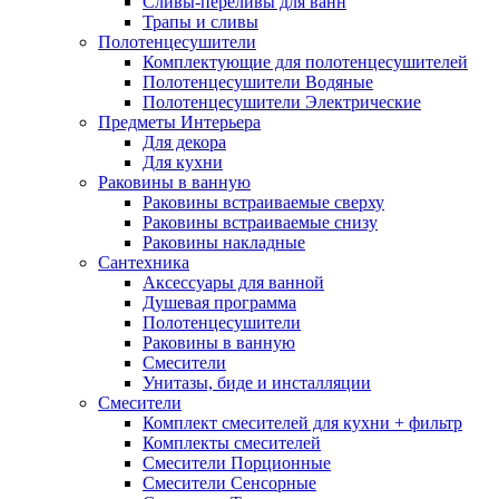
Сливы-переливы для ванн
Трапы и сливы
Полотенцесушители
Комплектующие для полотенцесушителей
Полотенцесушители Водяные
Полотенцесушители Электрические
Предметы Интерьера
Для декора
Для кухни
Раковины в ванную
Раковины встраиваемые сверху
Раковины встраиваемые снизу
Раковины накладные
Сантехника
Аксессуары для ванной
Душевая программа
Полотенцесушители
Раковины в ванную
Смесители
Унитазы, биде и инсталляции
Смесители
Комплект смесителей для кухни + фильтр
Комплекты смесителей
Смесители Порционные
Смесители Сенсорные