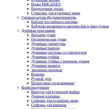
Ножи MIKADZO
Разделочные доски
Сушилки для кухонных моек
Газовые котлы-Водонагреватели
Бойлер послойного нагрева
Бойлеры косвенного нагрева бак в баке (гори
Душевая программа
Верхние души
Гигиенические души
Душевые гарнитуры
Душевые панели
Душевые системы со смесителем
Душевые стойки
Душевые стойки с верхним душем
Душевые шланги
Запорные вентили
Изливы
Ручной душ
Шланговые подключения
Комплектующие
Выпуск для кухонной мойки
Донные клапаны
Сифоны для кухонных моек
Сифоны для раковин