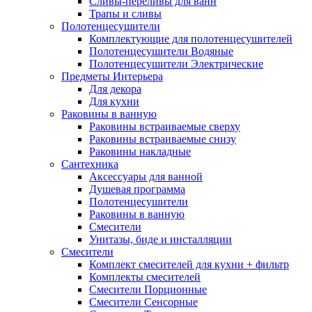
Сливы-переливы для ванн
Трапы и сливы
Полотенцесушители
Комплектующие для полотенцесушителей
Полотенцесушители Водяные
Полотенцесушители Электрические
Предметы Интерьера
Для декора
Для кухни
Раковины в ванную
Раковины встраиваемые сверху
Раковины встраиваемые снизу
Раковины накладные
Сантехника
Аксессуары для ванной
Душевая программа
Полотенцесушители
Раковины в ванную
Смесители
Унитазы, биде и инсталляции
Смесители
Комплект смесителей для кухни + фильтр
Комплекты смесителей
Смесители Порционные
Смесители Сенсорные