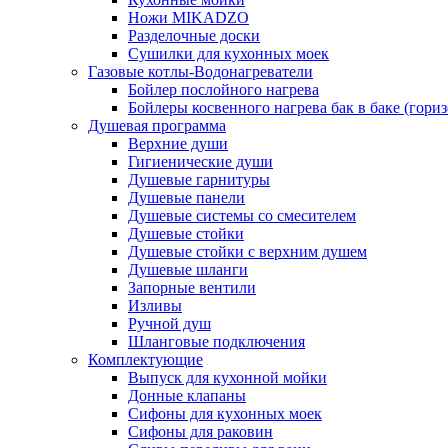
Ножи MIKADZO
Разделочные доски
Сушилки для кухонных моек
Газовые котлы-Водонагреватели
Бойлер послойного нагрева
Бойлеры косвенного нагрева бак в баке (гори
Душевая программа
Верхние души
Гигиенические души
Душевые гарнитуры
Душевые панели
Душевые системы со смесителем
Душевые стойки
Душевые стойки с верхним душем
Душевые шланги
Запорные вентили
Изливы
Ручной душ
Шланговые подключения
Комплектующие
Выпуск для кухонной мойки
Донные клапаны
Сифоны для кухонных моек
Сифоны для раковин