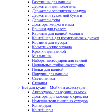
Газетницы для ванной
Держатели для полотенец
Держатели освежителя воздуха
Держатели туалетной бумаги
Держатели фена
Дозаторы жидкого мыла
Ершики для туалета
Карнизы для ванной комнаты
Контейнеры для косметических дисков
Корзины для мусора
Косметические зеркала
Крючки для ванной
Мыльницы
Наборы аксессуаров для ванной
Напольные стойки аксессуары
Полки для ванной
Поручни для ванной
Светильники
Стаканы
Всё для кухни - Мойки и аксессуары
Аксессуары для кухонных моек
Дозаторы для моющего средства
Измельчители пищевых отходов
Коландеры
Контейнеры