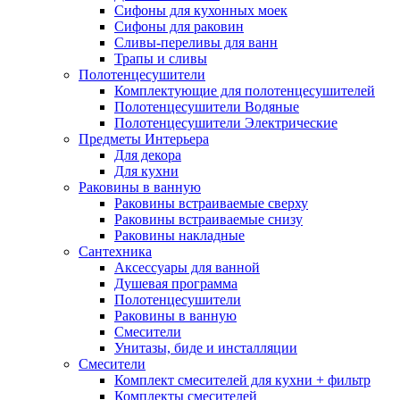
Сифоны для кухонных моек
Сифоны для раковин
Сливы-переливы для ванн
Трапы и сливы
Полотенцесушители
Комплектующие для полотенцесушителей
Полотенцесушители Водяные
Полотенцесушители Электрические
Предметы Интерьера
Для декора
Для кухни
Раковины в ванную
Раковины встраиваемые сверху
Раковины встраиваемые снизу
Раковины накладные
Сантехника
Аксессуары для ванной
Душевая программа
Полотенцесушители
Раковины в ванную
Смесители
Унитазы, биде и инсталляции
Смесители
Комплект смесителей для кухни + фильтр
Комплекты смесителей