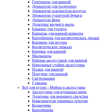
Газетницы для ванной
Держатели для полотенец
Держатели освежителя воздуха
Держатели туалетной бумаги
Держатели фена
Дозаторы жидкого мыла
Ершики для туалета
Карнизы для ванной комнаты
Контейнеры для косметических дисков
Корзины для мусора
Косметические зеркала
Крючки для ванной
Мыльницы
Наборы аксессуаров для ванной
Напольные стойки аксессуары
Полки для ванной
Поручни для ванной
Светильники
Стаканы
Всё для кухни - Мойки и аксессуары
Аксессуары для кухонных моек
Дозаторы для моющего средства
Измельчители пищевых отходов
Коландеры
Контейнеры