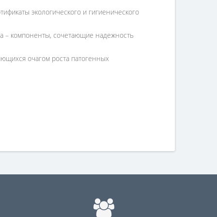
тификаты экологического и гигиенического
ола – компоненты, сочетающие надежность
яющихся очагом роста патогенных