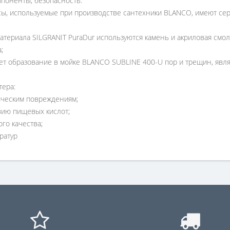
мпоненты, безопасность:
ы, используемые при производстве сантехники BLANCO, имеют сер
атериала SILGRANIT PuraDur используются камень и акриловая см
;
ает образование в мойке BLANCO SUBLINE 400-U пор и трещин, явл
тера:
ческим повреждениям;
вию пищевых кислот;
го качества;
ратур