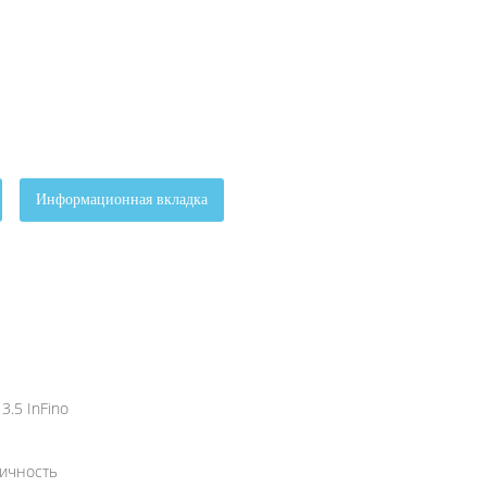
Информационная вкладка
.5 InFino
ничность