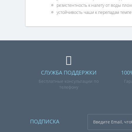
резистентность к налету от воды плохо
устойчивость чаши к перепадам темпе
СЛУЖБА ПОДДЕРЖКИ
100
Бесплатные консультации по
Гар
телефону
ПОДПИСКА