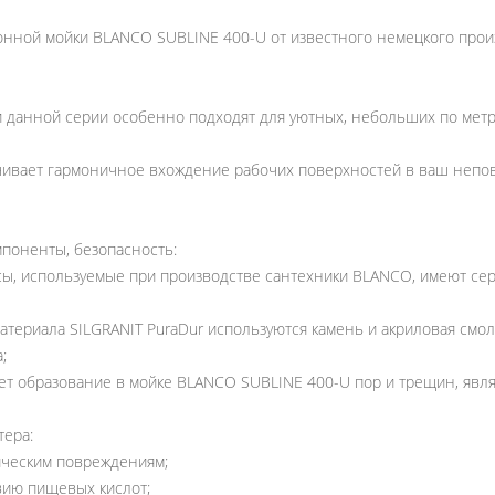
хонной мойки BLANCO SUBLINE 400-U от известного немецкого про
 данной серии особенно подходят для уютных, небольших по метр
ечивает гармоничное вхождение рабочих поверхностей в ваш непо
мпоненты, безопасность:
ы, используемые при производстве сантехники BLANCO, имеют сер
атериала SILGRANIT PuraDur используются камень и акриловая см
;
ает образование в мойке BLANCO SUBLINE 400-U пор и трещин, явл
тера:
ческим повреждениям;
вию пищевых кислот;