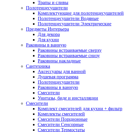
Трапы и сливы
Полотенцесушители
Комплектующие для полотенцесушителей
Полотенцесушители Водяные
Полотенцесушители Электрические
Предметы Интерьера
Для декора
Для кухни
Раковины в ванную
Раковины встраиваемые сверху
Раковины встраиваемые снизу
Раковины накладные
Сантехника
Аксессуары для ванной
Душевая программа
Полотенцесушители
Раковины в ванную
Смесители
Унитазы, биде и инсталляции
Смесители
Комплект смесителей для кухни + фильтр
Комплекты смесителей
Смесители Порционные
Смесители Сенсорные
Смесители Термостаты