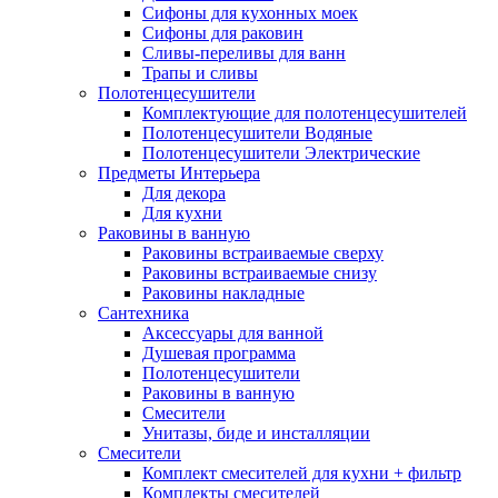
Сифоны для кухонных моек
Сифоны для раковин
Сливы-переливы для ванн
Трапы и сливы
Полотенцесушители
Комплектующие для полотенцесушителей
Полотенцесушители Водяные
Полотенцесушители Электрические
Предметы Интерьера
Для декора
Для кухни
Раковины в ванную
Раковины встраиваемые сверху
Раковины встраиваемые снизу
Раковины накладные
Сантехника
Аксессуары для ванной
Душевая программа
Полотенцесушители
Раковины в ванную
Смесители
Унитазы, биде и инсталляции
Смесители
Комплект смесителей для кухни + фильтр
Комплекты смесителей