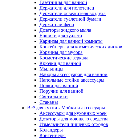
Газетницы для ванной
Держатели для полотенец
Держатели освежителя воздуха
Держатели туалетной бумаги
Держатели фена
Дозаторы жидкого мыла
Ершики для туалета
Карнизы для ванной комнаты
Контейнеры для косметических дисков
Корзины для мусора
Косметические зеркала
Крючки для ванной
Мыльницы
Наборы аксессуаров для ванной
Напольные стойки аксессуары
Полки для ванной
Поручни для ванной
Светильники
Стаканы
Всё для кухни - Мойки и аксессуары
Аксессуары для кухонных моек
Дозаторы для моющего средства
Измельчители пищевых отходов
Коландеры
Контейнеры