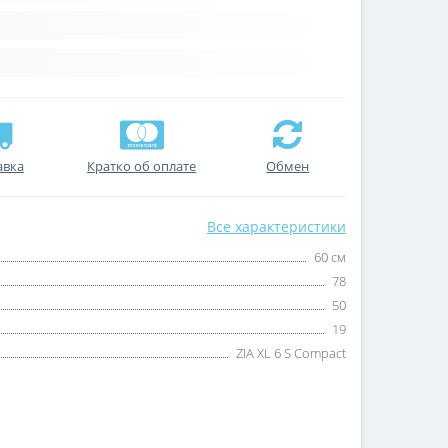
авка
Кратко об оплате
Обмен
Все характеристики
60 см
78
50
19
ZIA XL 6 S Compact