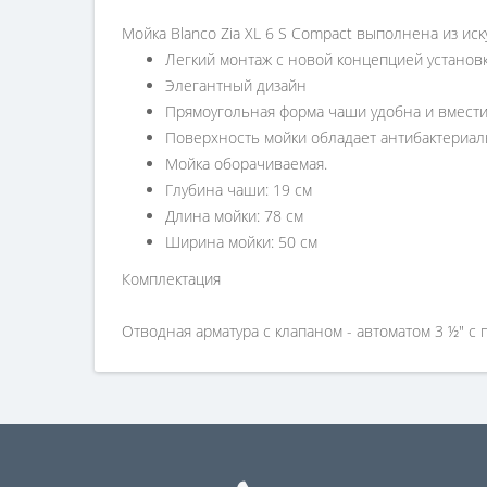
Мойка Blanco Zia XL 6 S Compact выполнена из иск
Легкий монтаж с новой концепцией установ
Элегантный дизайн
Прямоугольная форма чаши удобна и вмест
Поверхность мойки обладает антибактериал
Мойка оборачиваемая.
Глубина чаши: 19 см
Длина мойки: 78 см
Ширина мойки: 50 см
Комплектация
Отводная арматура с клапаном - автоматом 3 ½" с