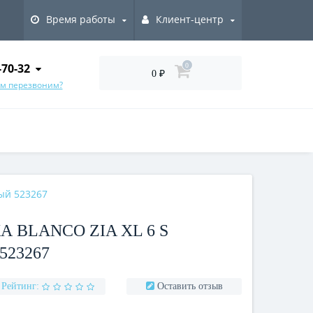
Время работы
Клиент-центр
-70-32
0
0 ₽
ам перезвоним?
ый 523267
 BLANCO ZIA XL 6 S
523267
Рейтинг:
Оставить отзыв