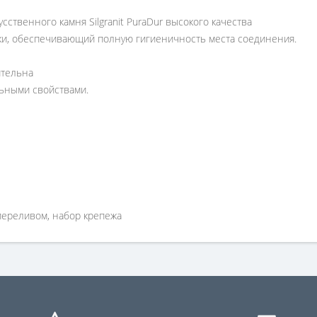
усственного камня Silgranit PuraDur высокого качества
ки, обеспечивающий полную гигиеничность места соединения.
ительна
ьными свойствами.
 переливом, набор крепежа