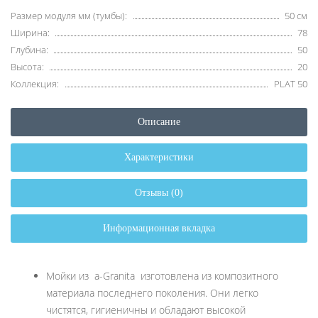
Размер модуля мм (тумбы):
50 см
Ширина:
78
Глубина:
50
Высота:
20
Коллекция:
PLAT 50
Описание
Характеристики
Отзывы (0)
Информационная вкладка
Мойки из a-Granitа изготовлена из композитного
материала последнего поколения. Они легко
чистятся, гигиеничны и обладают высокой