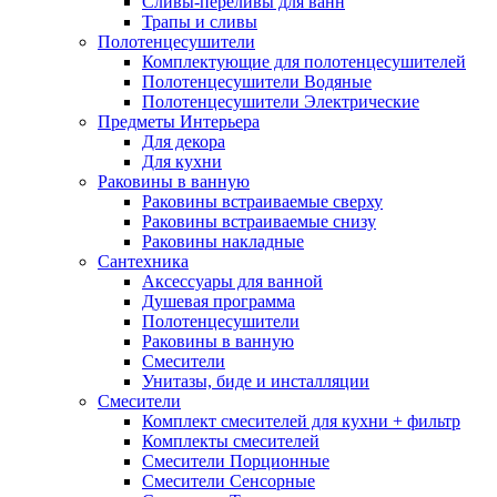
Сливы-переливы для ванн
Трапы и сливы
Полотенцесушители
Комплектующие для полотенцесушителей
Полотенцесушители Водяные
Полотенцесушители Электрические
Предметы Интерьера
Для декора
Для кухни
Раковины в ванную
Раковины встраиваемые сверху
Раковины встраиваемые снизу
Раковины накладные
Сантехника
Аксессуары для ванной
Душевая программа
Полотенцесушители
Раковины в ванную
Смесители
Унитазы, биде и инсталляции
Смесители
Комплект смесителей для кухни + фильтр
Комплекты смесителей
Смесители Порционные
Смесители Сенсорные