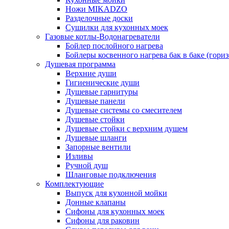
Ножи MIKADZO
Разделочные доски
Сушилки для кухонных моек
Газовые котлы-Водонагреватели
Бойлер послойного нагрева
Бойлеры косвенного нагрева бак в баке (гори
Душевая программа
Верхние души
Гигиенические души
Душевые гарнитуры
Душевые панели
Душевые системы со смесителем
Душевые стойки
Душевые стойки с верхним душем
Душевые шланги
Запорные вентили
Изливы
Ручной душ
Шланговые подключения
Комплектующие
Выпуск для кухонной мойки
Донные клапаны
Сифоны для кухонных моек
Сифоны для раковин