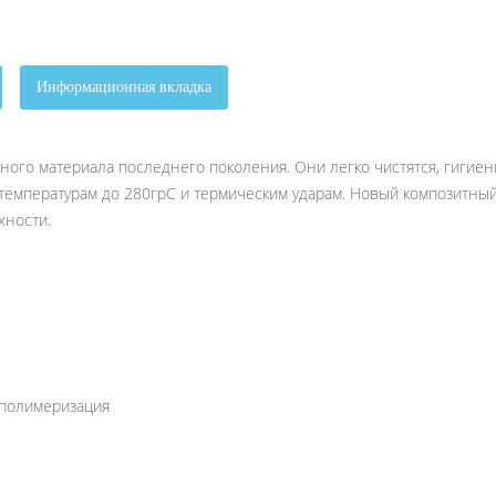
Информационная вкладка
тного материала последнего поколения. Они легко чистятся, гигие
 температурам до 280грС и термическим ударам. Новый композитный
хности.
 полимеризация