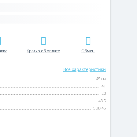
авка
Кратко об оплате
Обмен
Все характеристики
45 см
41
20
43.5
SUB 45