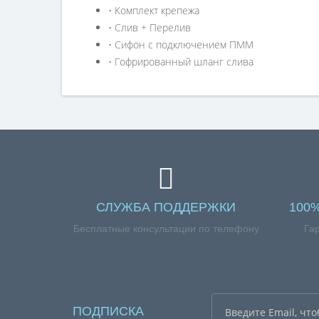
• Комплект крепежа
• Слив + Перелив
• Сифон с подключением ПММ
• Гофрированный шланг слива
СЛУЖБА ПОДДЕРЖКИ
100
Бесплатные консультации по телефону
Га
ПОДПИСКА