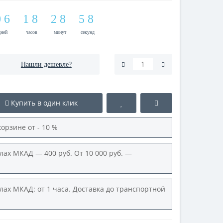
9
0
5
6
1
1
7
8
1
2
9
8
0
5
8
9
0
5
6
1
1
7
8
1
2
9
8
0
5
8
7
7
дней
часов
минут
секунд
Нашли дешевле?
Купить в один клик
корзине от - 10 %
лах МКАД — 400 руб. От 10 000 руб. —
лах МКАД: от 1 часа. Доставка до транспортной