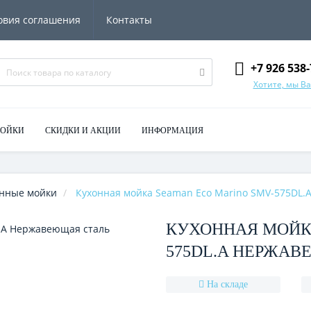
овия соглашения
Контакты
+7 926 538-
Хотите, мы В
МОЙКИ
СКИДКИ И АКЦИИ
ИНФОРМАЦИЯ
нные мойки
Кухонная мойка Seaman Eco Marino SMV-575DL.
КУХОННАЯ МОЙКА
575DL.A НЕРЖА
На складе