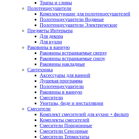
Трапы и сливы
Полотенцесушители
Комплектующие для полотенцесушителей
Полотенцесушители Водяные
Полотенцесушители Электрические
Предметы Интерьера
Для декора
Для кухни
Раковины в ванную
Раковины встраиваемые сверху
Раковины встраиваемые снизу
Раковины накладные
Сантехника
Аксессуары для ванной
Душевая программа
Полотенцесушители
Раковины в ванную
Смесители
Унитазы, биде и инсталляции
Смесители
Комплект смесителей для кухни + фильтр
Комплекты смесителей
Смесители Порционные
Смесители Сенсорные
Смесители Термостаты