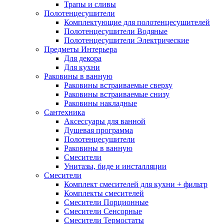
Трапы и сливы
Полотенцесушители
Комплектующие для полотенцесушителей
Полотенцесушители Водяные
Полотенцесушители Электрические
Предметы Интерьера
Для декора
Для кухни
Раковины в ванную
Раковины встраиваемые сверху
Раковины встраиваемые снизу
Раковины накладные
Сантехника
Аксессуары для ванной
Душевая программа
Полотенцесушители
Раковины в ванную
Смесители
Унитазы, биде и инсталляции
Смесители
Комплект смесителей для кухни + фильтр
Комплекты смесителей
Смесители Порционные
Смесители Сенсорные
Смесители Термостаты