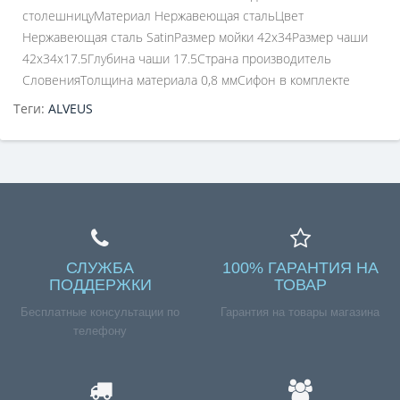
столешницуМатериал Нержавеющая стальЦвет
Нержавеющая сталь SatinРазмер мойки 42x34Размер чаши
42x34x17.5Глубина чаши 17.5Страна производитель
СловенияТолщина материала 0,8 ммСифон в комплекте
Теги:
ALVEUS
СЛУЖБА
100% ГАРАНТИЯ НА
ПОДДЕРЖКИ
ТОВАР
Бесплатные консультации по
Гарантия на товары магазина
телефону