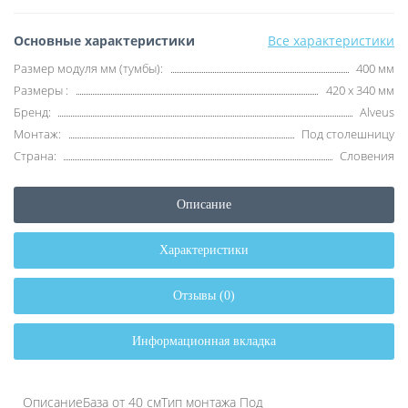
Основные характеристики
Все характеристики
Размер модуля мм (тумбы):
400 мм
Размеры :
420 х 340 мм
Бренд:
Alveus
Монтаж:
Под столешницу
Страна:
Словения
Описание
Характеристики
Отзывы (0)
Информационная вкладка
ОписаниеБаза от 40 смТип монтажа Под