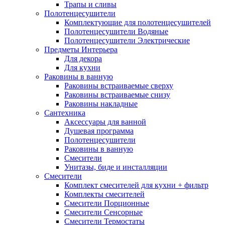
Трапы и сливы
Полотенцесушители
Комплектующие для полотенцесушителей
Полотенцесушители Водяные
Полотенцесушители Электрические
Предметы Интерьера
Для декора
Для кухни
Раковины в ванную
Раковины встраиваемые сверху
Раковины встраиваемые снизу
Раковины накладные
Сантехника
Аксессуары для ванной
Душевая программа
Полотенцесушители
Раковины в ванную
Смесители
Унитазы, биде и инсталляции
Смесители
Комплект смесителей для кухни + фильтр
Комплекты смесителей
Смесители Порционные
Смесители Сенсорные
Смесители Термостаты