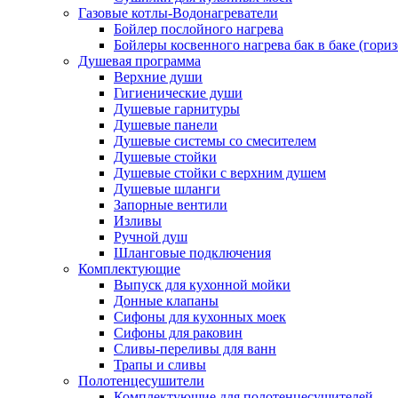
Газовые котлы-Водонагреватели
Бойлер послойного нагрева
Бойлеры косвенного нагрева бак в баке (гори
Душевая программа
Верхние души
Гигиенические души
Душевые гарнитуры
Душевые панели
Душевые системы со смесителем
Душевые стойки
Душевые стойки с верхним душем
Душевые шланги
Запорные вентили
Изливы
Ручной душ
Шланговые подключения
Комплектующие
Выпуск для кухонной мойки
Донные клапаны
Сифоны для кухонных моек
Сифоны для раковин
Сливы-переливы для ванн
Трапы и сливы
Полотенцесушители
Комплектующие для полотенцесушителей