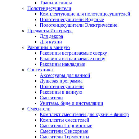
Трапы и сливы
Полотенцесушители
Комплектующие для полотенцесушителей
Полотенцесушители Водяные
Полотенцесушители Электрические
Предметы Интерьера
Для декора
Для кухни
Раковины в ванную
Раковины встраиваемые сверху
Раковины встраиваемые снизу
Раковины накладные
Сантехника
Аксессуары для ванной
Душевая программа
Полотенцесушители
Раковины в ванную
Смесители
Унитазы, биде и инсталляции
Смесители
Комплект смесителей для кухни + фильтр
Комплекты смесителей
Смесители Порционные
Смесители Сенсорные
Смесители Термостаты