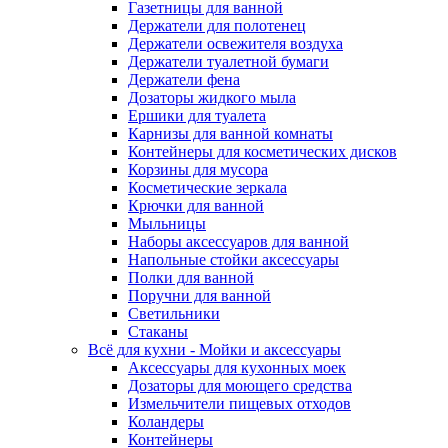
Газетницы для ванной
Держатели для полотенец
Держатели освежителя воздуха
Держатели туалетной бумаги
Держатели фена
Дозаторы жидкого мыла
Ершики для туалета
Карнизы для ванной комнаты
Контейнеры для косметических дисков
Корзины для мусора
Косметические зеркала
Крючки для ванной
Мыльницы
Наборы аксессуаров для ванной
Напольные стойки аксессуары
Полки для ванной
Поручни для ванной
Светильники
Стаканы
Всё для кухни - Мойки и аксессуары
Аксессуары для кухонных моек
Дозаторы для моющего средства
Измельчители пищевых отходов
Коландеры
Контейнеры