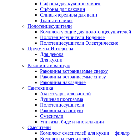
Сифоны для кухонных моек
Сифоны для раковин
Сливы-переливы для ванн
Трапы и сливы
Полотенцесушители
Комплектующие для полотенцесушителей
Полотенцесушители Водяные
Полотенцесушители Электрические
Предметы Интерьера
Для декора
Для кухни
Раковины в ванную
Раковины встраиваемые сверху
Раковины встраиваемые снизу
Раковины накладные
Сантехника
Аксессуары для ванной
Душевая программа
Полотенцесушители
Раковины в ванную
Смесители
Унитазы, биде и инсталляции
Смесители
Комплект смесителей для кухни + фильтр
Комплекты смесителей