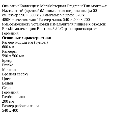
ОписаниеКоллекция: MarisМатериал FragraniteТип монтажа:
Настольный (врезной)Минимальная ширина шкафа 60
смРазмер 590 × 500 х 20 ммРазмер выреза 570 х
480Количество чаш 1Размер чаши: 540 × 400 × 200
ммВозможность установки измельчителя пищевых отходов:
ЕстьКомплектация: Вентиль 3½”.Страна производитель
Германия
Основные характеристики
Размер модуля мм (тумбы)
600 мм
Размеры
590 х 500 мм
Бренд
Franke
Монтаж
Врезная сверху
Цвет
Белый
Страна
Германия
Глубина чаши
200 мм
Размер рабочей чаши
540 х 400