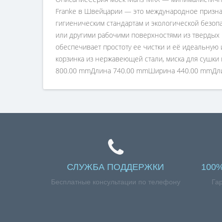
Franke в Швейцарии — это международное признан
гигиеническим стандартам и экологической безо
или другими рабочими поверхностями из твердых 
обеспечивает простоту ее чистки и её идеальную 
корзинка из нержавеющей стали, миска для сушки
800.00 mmДлина 740.00 mmШирина 440.00 mmДл
СЛУЖБА ПОДДЕРЖКИ
100
Бесплатные консультации по телефону
Га