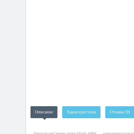
Описание
Характеристики
Отзывы (0)
ОписаниеСерия моек Maris MRX — минималистична