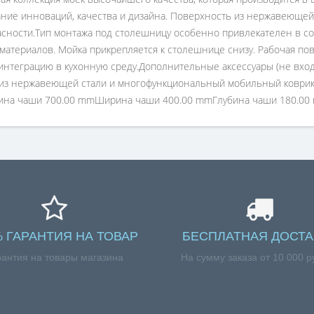
ие инноваций, качества и дизайна. Поверхность из нержавеющей 
пасности.Тип монтажа под столешницу особенно привлекателен в с
материалов. Мойка прикрепляется к столешнице снизу. Рабочая пов
интеграцию в кухонную среду.Дополнительные аксессуары (не входя
 из нержавеющей стали и многофункциональный мобильный коврик 
ина чаши 700.00 mmШирина чаши 400.00 mmГлубина чаши 180.00
% ГАРАНТИЯ НА ТОВАР
БЕСПЛАТНАЯ ДОСТА
рантия на товары магазина
На сумму заказа от 10 000 р