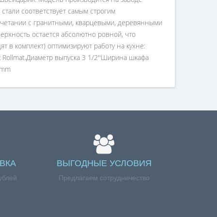
стали соответствует самым строгим
очетании с гранитными, кварцевыми, деревянными
ерхность остается абсолютно ровной, что
т в комплект) оптимизируют работу на кухне:
Rollmat.Диаметр выпуска 3 1/2''Ширина шкафа
 mm
ВКА
ВЫГОДНЫЕ УСЛОВИЯ
ублей
Предлагаем сотрудничество