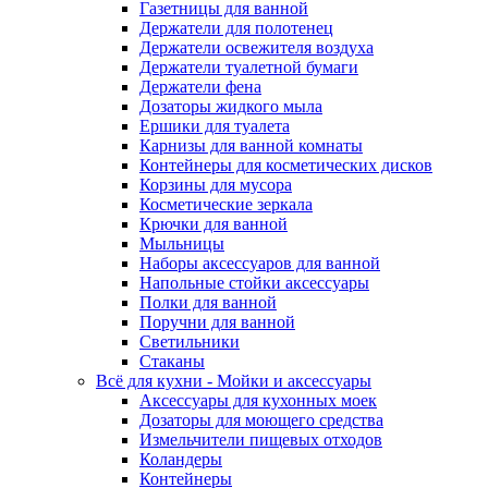
Газетницы для ванной
Держатели для полотенец
Держатели освежителя воздуха
Держатели туалетной бумаги
Держатели фена
Дозаторы жидкого мыла
Ершики для туалета
Карнизы для ванной комнаты
Контейнеры для косметических дисков
Корзины для мусора
Косметические зеркала
Крючки для ванной
Мыльницы
Наборы аксессуаров для ванной
Напольные стойки аксессуары
Полки для ванной
Поручни для ванной
Светильники
Стаканы
Всё для кухни - Мойки и аксессуары
Аксессуары для кухонных моек
Дозаторы для моющего средства
Измельчители пищевых отходов
Коландеры
Контейнеры