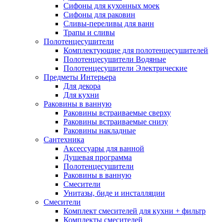
Сифоны для кухонных моек
Сифоны для раковин
Сливы-переливы для ванн
Трапы и сливы
Полотенцесушители
Комплектующие для полотенцесушителей
Полотенцесушители Водяные
Полотенцесушители Электрические
Предметы Интерьера
Для декора
Для кухни
Раковины в ванную
Раковины встраиваемые сверху
Раковины встраиваемые снизу
Раковины накладные
Сантехника
Аксессуары для ванной
Душевая программа
Полотенцесушители
Раковины в ванную
Смесители
Унитазы, биде и инсталляции
Смесители
Комплект смесителей для кухни + фильтр
Комплекты смесителей