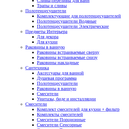
Сливы-переливы для ванн
Трапы и сливы
Полотенцесушители
Комплектующие для полотенцесушителей
Полотенцесушители Водяные
Полотенцесушители Электрические
Предметы Интерьера
Для декора
Для кухни
Раковины в ванную
Раковины встраиваемые сверху
Раковины встраиваемые снизу
Раковины накладные
Сантехника
Аксессуары для ванной
Душевая программа
Полотенцесушители
Раковины в ванную
Смесители
Унитазы, биде и инсталляции
Смесители
Комплект смесителей для кухни + фильтр
Комплекты смесителей
Смесители Порционные
Смесители Сенсорные