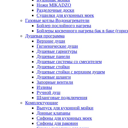
Ножи MIKADZO
Разделочные доски
Сушилки для кухонных моек
Газовые котлы-Водонагреватели
Бойлер послойного нагрева
Бойлеры косвенного нагрева бак в баке (гори
Душевая программа
Верхние души
Гигиенические души
Душевые гарнитуры
Душевые панели
Душевые системы со смесителем
Душевые стойки
Душевые стойки с верхним душем
Душевые шланги
Запорные вентили
Изливы
Ручной душ
Шланговые подключения
Комплектующие
Выпуск для кухонной мойки
Донные клапаны
Сифоны для кухонных моек
Сифоны для раковин