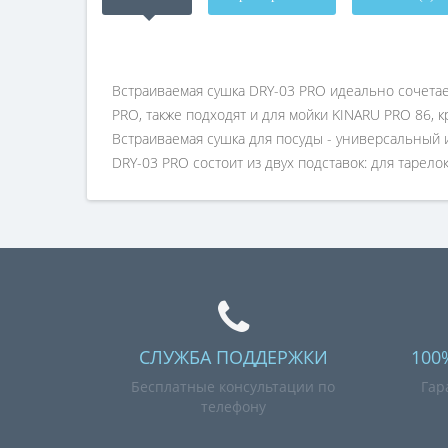
Встраиваемая сушка DRY-03 PRO идеально сочетает
PRO, также подходят и для мойки KINARU PRO 86, к
Встраиваемая сушка для посуды - универсальный и
DRY-03 PRO состоит из двух подставок: для тарелок
СЛУЖБА ПОДДЕРЖКИ
100
Бесплатные консультации по
Гар
телефону