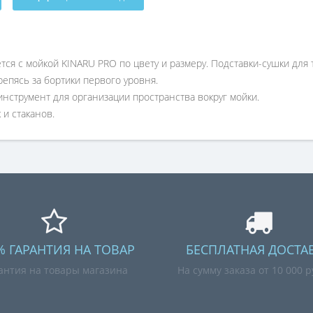
ся с мойкой KINARU PRO по цвету и размеру. Подставки-сушки для 
репясь за бортики первого уровня.
нструмент для организации пространства вокруг мойки.
 и стаканов.
% ГАРАНТИЯ НА ТОВАР
БЕСПЛАТНАЯ ДОСТА
антия на товары магазина
На сумму заказа от 10 000 