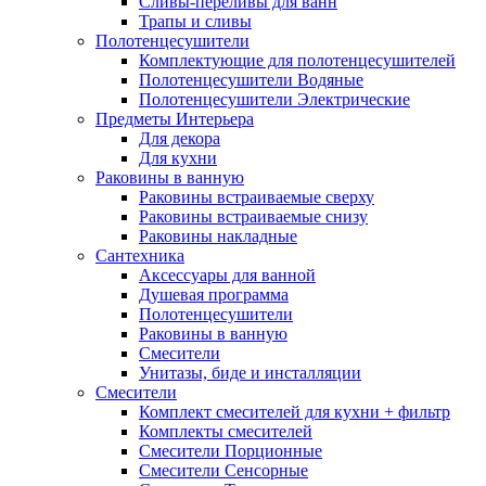
Сливы-переливы для ванн
Трапы и сливы
Полотенцесушители
Комплектующие для полотенцесушителей
Полотенцесушители Водяные
Полотенцесушители Электрические
Предметы Интерьера
Для декора
Для кухни
Раковины в ванную
Раковины встраиваемые сверху
Раковины встраиваемые снизу
Раковины накладные
Сантехника
Аксессуары для ванной
Душевая программа
Полотенцесушители
Раковины в ванную
Смесители
Унитазы, биде и инсталляции
Смесители
Комплект смесителей для кухни + фильтр
Комплекты смесителей
Смесители Порционные
Смесители Сенсорные