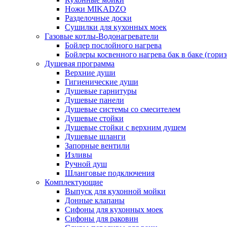
Ножи MIKADZO
Разделочные доски
Сушилки для кухонных моек
Газовые котлы-Водонагреватели
Бойлер послойного нагрева
Бойлеры косвенного нагрева бак в баке (гори
Душевая программа
Верхние души
Гигиенические души
Душевые гарнитуры
Душевые панели
Душевые системы со смесителем
Душевые стойки
Душевые стойки с верхним душем
Душевые шланги
Запорные вентили
Изливы
Ручной душ
Шланговые подключения
Комплектующие
Выпуск для кухонной мойки
Донные клапаны
Сифоны для кухонных моек
Сифоны для раковин