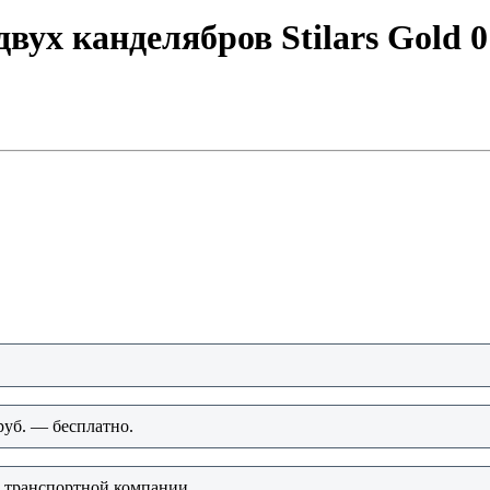
вух канделябров Stilars Gold 
руб. — бесплатно.
о транспортной компании.