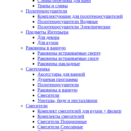
Сливы-переливы для ванн
Трапы и сливы
Полотенцесушители
Комплектующие для полотенцесушителей
Полотенцесушители Водяные
Полотенцесушители Электрические
Предметы Интерьера
Для декора
Для кухни
Раковины в ванную
Раковины встраиваемые сверху
Раковины встраиваемые снизу
Раковины накладные
Сантехника
Аксессуары для ванной
Душевая программа
Полотенцесушители
Раковины в ванную
Смесители
Унитазы, биде и инсталляции
Смесители
Комплект смесителей для кухни + фильтр
Комплекты смесителей
Смесители Порционные
Смесители Сенсорные