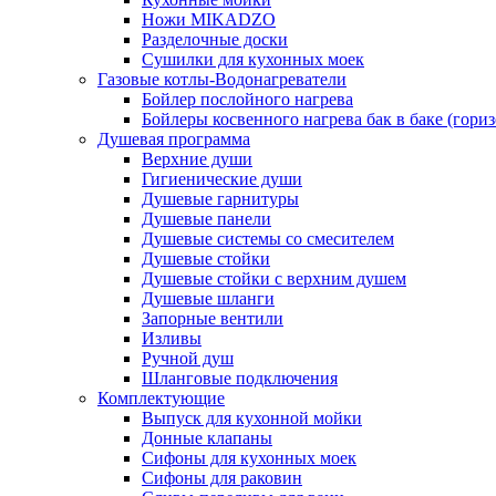
Ножи MIKADZO
Разделочные доски
Сушилки для кухонных моек
Газовые котлы-Водонагреватели
Бойлер послойного нагрева
Бойлеры косвенного нагрева бак в баке (гори
Душевая программа
Верхние души
Гигиенические души
Душевые гарнитуры
Душевые панели
Душевые системы со смесителем
Душевые стойки
Душевые стойки с верхним душем
Душевые шланги
Запорные вентили
Изливы
Ручной душ
Шланговые подключения
Комплектующие
Выпуск для кухонной мойки
Донные клапаны
Сифоны для кухонных моек
Сифоны для раковин