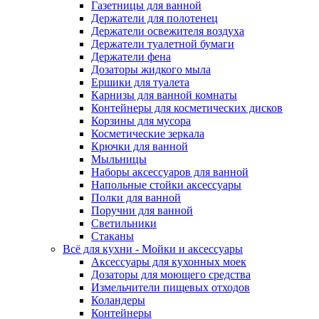
Газетницы для ванной
Держатели для полотенец
Держатели освежителя воздуха
Держатели туалетной бумаги
Держатели фена
Дозаторы жидкого мыла
Ершики для туалета
Карнизы для ванной комнаты
Контейнеры для косметических дисков
Корзины для мусора
Косметические зеркала
Крючки для ванной
Мыльницы
Наборы аксессуаров для ванной
Напольные стойки аксессуары
Полки для ванной
Поручни для ванной
Светильники
Стаканы
Всё для кухни - Мойки и аксессуары
Аксессуары для кухонных моек
Дозаторы для моющего средства
Измельчители пищевых отходов
Коландеры
Контейнеры