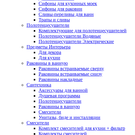
Сифоны для кухонных моек
Сифоны для раковин
Сливы-переливы для ванн
Трапы и сливы
Полотенцесушители
Комплектующие для полотенцесушителей
Полотенцесушители Водяные
Полотенцесушители Электрические
Предметы Интерьера
Для декора
Для кухни
Раковины в ванную
Раковины встраиваемые сверху
Раковины встраиваемые снизу
Раковины накладные
Сантехника
Аксессуары для ванной
Душевая программа
Полотенцесушители
Раковины в ванную
Смесители
Унитазы, биде и инсталляции
Смесители
Комплект смесителей для кухни + фильтр
Комплекты смесителей