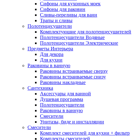
Сифоны для кухонных моек
Сифоны для раковин
Сливы-переливы для ванн
Трапы и сливы
Полотенцесушители
Комплектующие для полотенцесушителей
Полотенцесушители Водяные
Полотенцесушители Электрические
Предметы Интерьера
Для декора
Для кухни
Раковины в ванную
Раковины встраиваемые сверху
Раковины встраиваемые снизу
Раковины накладные
Сантехника
Аксессуары для ванной
Душевая программа
Полотенцесушители
Раковины в ванную
Смесители
Унитазы, биде и инсталляции
Смесители
Комплект смесителей для кухни + фильтр
Комплекты смесителей