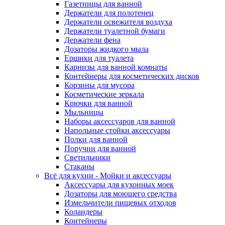
Газетницы для ванной
Держатели для полотенец
Держатели освежителя воздуха
Держатели туалетной бумаги
Держатели фена
Дозаторы жидкого мыла
Ершики для туалета
Карнизы для ванной комнаты
Контейнеры для косметических дисков
Корзины для мусора
Косметические зеркала
Крючки для ванной
Мыльницы
Наборы аксессуаров для ванной
Напольные стойки аксессуары
Полки для ванной
Поручни для ванной
Светильники
Стаканы
Всё для кухни - Мойки и аксессуары
Аксессуары для кухонных моек
Дозаторы для моющего средства
Измельчители пищевых отходов
Коландеры
Контейнеры