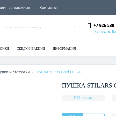
овия соглашения
Контакты
+7 926 538-
Хотите, мы В
МОЙКИ
СКИДКИ И АКЦИИ
ИНФОРМАЦИЯ
урки и статуэтки
Пушка Stilars Gold 00524
ПУШКА STILARS G
На складе