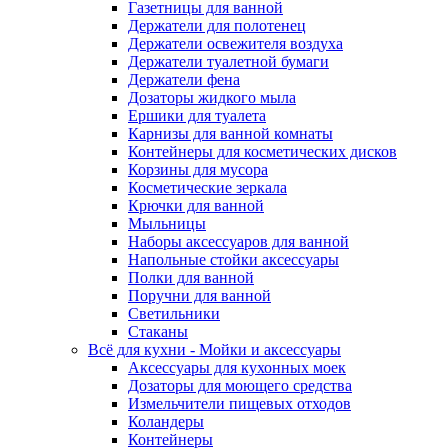
Газетницы для ванной
Держатели для полотенец
Держатели освежителя воздуха
Держатели туалетной бумаги
Держатели фена
Дозаторы жидкого мыла
Ершики для туалета
Карнизы для ванной комнаты
Контейнеры для косметических дисков
Корзины для мусора
Косметические зеркала
Крючки для ванной
Мыльницы
Наборы аксессуаров для ванной
Напольные стойки аксессуары
Полки для ванной
Поручни для ванной
Светильники
Стаканы
Всё для кухни - Мойки и аксессуары
Аксессуары для кухонных моек
Дозаторы для моющего средства
Измельчители пищевых отходов
Коландеры
Контейнеры