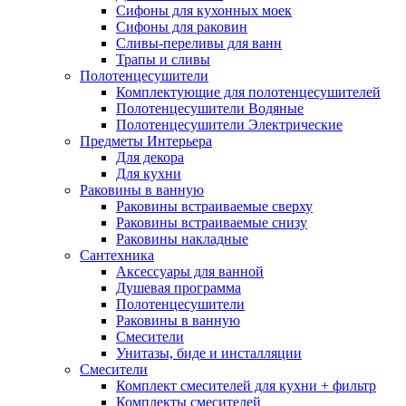
Сифоны для кухонных моек
Сифоны для раковин
Сливы-переливы для ванн
Трапы и сливы
Полотенцесушители
Комплектующие для полотенцесушителей
Полотенцесушители Водяные
Полотенцесушители Электрические
Предметы Интерьера
Для декора
Для кухни
Раковины в ванную
Раковины встраиваемые сверху
Раковины встраиваемые снизу
Раковины накладные
Сантехника
Аксессуары для ванной
Душевая программа
Полотенцесушители
Раковины в ванную
Смесители
Унитазы, биде и инсталляции
Смесители
Комплект смесителей для кухни + фильтр
Комплекты смесителей