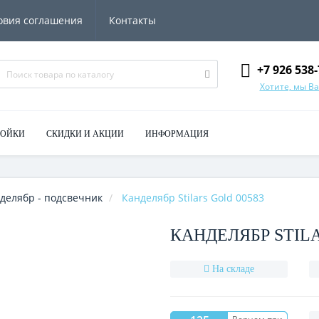
овия соглашения
Контакты
+7 926 538-
Хотите, мы В
МОЙКИ
СКИДКИ И АКЦИИ
ИНФОРМАЦИЯ
делябр - подсвечник
Канделябр Stilars Gold 00583
КАНДЕЛЯБР STILA
На складе