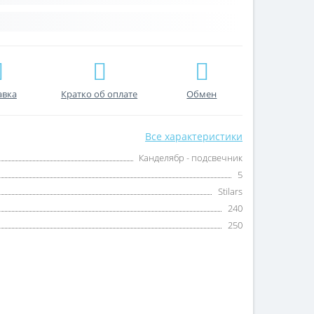
авка
Кратко об оплате
Обмен
Все характеристики
Канделябр - подсвечник
5
Stilars
240
250