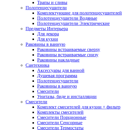
Трапы и сливы
Полотенцесушители
Комплектующие для полотенцесушителей
Полотенцесушители Водяные
Полотенцесушители Электрические
Предметы Интерьера
Для декора
Для кухни
Раковины в ванную
Раковины встраиваемые сверху
Раковины встраиваемые снизу
Раковины накладные
Сантехника
Аксессуары для ванной
Душевая программа
Полотенцесушители
Раковины в ванную
Смесители
Унитазы, биде и инсталляции
Смесители
Комплект смесителей для кухни + фильтр
Комплекты смесителей
Смесители Порционные
Смесители Сенсорные
Смесители Термостаты