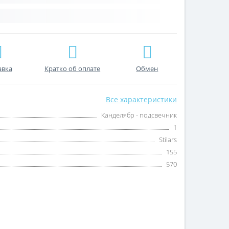
авка
Кратко об оплате
Обмен
Все характеристики
Канделябр - подсвечник
1
Stilars
155
570