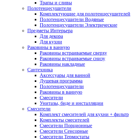
Трапы и сливы
Полотенцесушители
Комплектующие для полотенцесушителей
Полотенцесушители Водяные
Полотенцесушители Электрические
Предметы Интерьера
Для декора
Для кухни
Раковины в ванную
Раковины встраиваемые сверху
Раковины встраиваемые снизу
Раковины накладные
Сантехника
Аксессуары для ванной
Душевая программа
Полотенцесушители
Раковины в ванную
Смесители
Унитазы, биде и инсталляции
Смесители
Комплект смесителей для кухни + фильтр
Комплекты смесителей
Смесители Порционные
Смесители Сенсорные
Смесители Термостаты