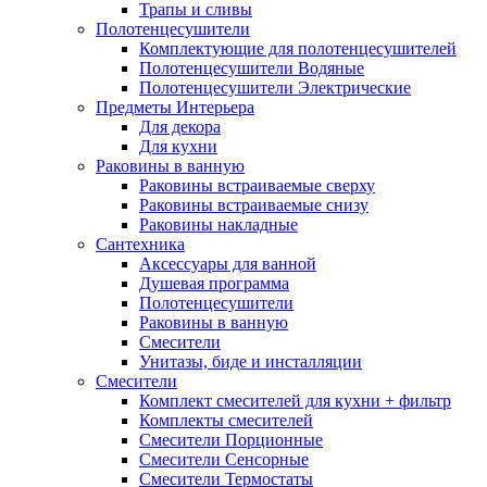
Трапы и сливы
Полотенцесушители
Комплектующие для полотенцесушителей
Полотенцесушители Водяные
Полотенцесушители Электрические
Предметы Интерьера
Для декора
Для кухни
Раковины в ванную
Раковины встраиваемые сверху
Раковины встраиваемые снизу
Раковины накладные
Сантехника
Аксессуары для ванной
Душевая программа
Полотенцесушители
Раковины в ванную
Смесители
Унитазы, биде и инсталляции
Смесители
Комплект смесителей для кухни + фильтр
Комплекты смесителей
Смесители Порционные
Смесители Сенсорные
Смесители Термостаты