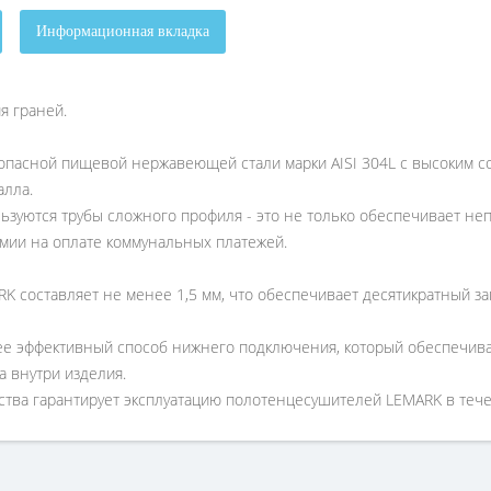
Информационная вкладка
я граней.
опасной пищевой нержавеющей стали марки AISI 304L с высоким со
алла.
ьзуются трубы сложного профиля - это не только обеспечивает не
омии на оплате коммунальных платежей.
K составляет не менее 1,5 мм, что обеспечивает десятикратный за
е эффективный способ нижнего подключения, который обеспечива
 внутри изделия.
тва гарантирует эксплуатацию полотенцесушителей LEMARK в тече