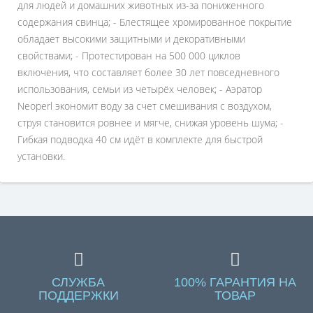
для людей и домашних животных из-за пониженного
содержания свинца; - Блестящее хромированное покрытие
обладает высокими защитными и декоративными
свойствами; - Протестирован на 500 000 циклов
включения, что составляет более 30 лет повседневного
использования, семьи из четырёх человек; - Аэратор
Neoperl экономит воду за счет смешивания с воздухом,
струя становится ровнее и мягче, снижая уровень шума; -
Гибкая подводка 40 см идёт в комплекте для быстрой
установки.
СЛУЖБА
100% ГАРАНТИЯ НА
ПОДДЕРЖКИ
ТОВАР