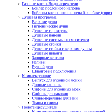
Газовые котлы-Водонагреватели
Бойлер послойного нагрева
Бойлеры косвенного нагрева бак в баке (гори
Душевая программа
Верхние души
Гигиенические души
Душевые гарнитуры
Душевые панели
Душевые системы со смесителем
Душевые стойки
Душевые стойки с верхним душем
Душевые шланги
Запорные вентили
Изливы
Ручной душ
Шланговые подключения
Комплектующие
Выпуск для кухонной мойки
Донные клапаны
Сифоны для кухонных моек
Сифоны для раковин
Сливы-переливы для ванн
Трапы и сливы
Полотенцесушители
Комплектующие для полотенцесушителей