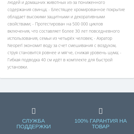
людей и домашних животных из-за пониженного
содержания свинца; - Блестящее хромированное покрытие
обладает высокими защитными и декоративными
свойствами; - Протестирован на 500 000 циклов
включения, что составляет более 30 лет повседневного
использования, семьи из четырёх человек; - Аэратор
Neoperl экономит воду за счет смешивания с воздухом,
струя становится ровнее и мягче, снижая уровень шума; -
Гибкая подводка 40 см идёт в комплекте для быстрой
установки.
СЛУЖБА
100% ГАРАНТИЯ НА
ПОДДЕРЖКИ
ТОВАР