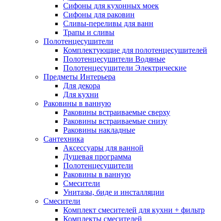
Сифоны для кухонных моек
Сифоны для раковин
Сливы-переливы для ванн
Трапы и сливы
Полотенцесушители
Комплектующие для полотенцесушителей
Полотенцесушители Водяные
Полотенцесушители Электрические
Предметы Интерьера
Для декора
Для кухни
Раковины в ванную
Раковины встраиваемые сверху
Раковины встраиваемые снизу
Раковины накладные
Сантехника
Аксессуары для ванной
Душевая программа
Полотенцесушители
Раковины в ванную
Смесители
Унитазы, биде и инсталляции
Смесители
Комплект смесителей для кухни + фильтр
Комплекты смесителей