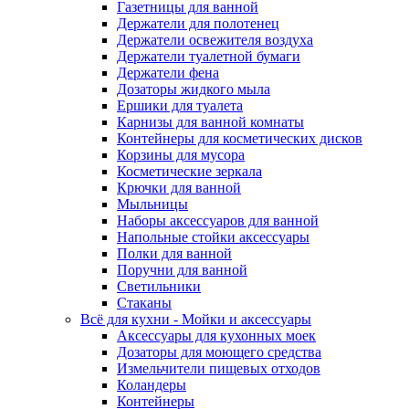
Газетницы для ванной
Держатели для полотенец
Держатели освежителя воздуха
Держатели туалетной бумаги
Держатели фена
Дозаторы жидкого мыла
Ершики для туалета
Карнизы для ванной комнаты
Контейнеры для косметических дисков
Корзины для мусора
Косметические зеркала
Крючки для ванной
Мыльницы
Наборы аксессуаров для ванной
Напольные стойки аксессуары
Полки для ванной
Поручни для ванной
Светильники
Стаканы
Всё для кухни - Мойки и аксессуары
Аксессуары для кухонных моек
Дозаторы для моющего средства
Измельчители пищевых отходов
Коландеры
Контейнеры