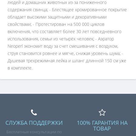
людей и домашних животных из-за пониженного
содержания свинца; - Блестящее хромированное покрытие
обладает высокими защитными и декоративными
свойствами; - Протестирован на 500 000 циклов
включения, что составляет более 30 лет повседневного
использования, семьи из четырёх человек; - Аэратор
Neoperl экономит воду за счет смешивания с воздухом,
струя становится ровнее и мягче, снижая уровень шума; -
Душевая трехрежимная лейка и шланг длинной 150 см уже
в комплекте.
СЛУЖБА ПОДДЕРЖКИ
100% ГАРАНТИЯ НА
ТОВАР
Бесплатные консультации по