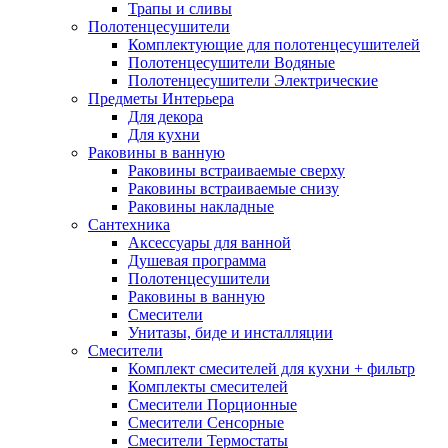
Трапы и сливы
Полотенцесушители
Комплектующие для полотенцесушителей
Полотенцесушители Водяные
Полотенцесушители Электрические
Предметы Интерьера
Для декора
Для кухни
Раковины в ванную
Раковины встраиваемые сверху
Раковины встраиваемые снизу
Раковины накладные
Сантехника
Аксессуары для ванной
Душевая программа
Полотенцесушители
Раковины в ванную
Смесители
Унитазы, биде и инсталляции
Смесители
Комплект смесителей для кухни + фильтр
Комплекты смесителей
Смесители Порционные
Смесители Сенсорные
Смесители Термостаты