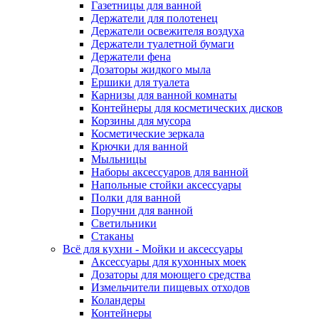
Газетницы для ванной
Держатели для полотенец
Держатели освежителя воздуха
Держатели туалетной бумаги
Держатели фена
Дозаторы жидкого мыла
Ершики для туалета
Карнизы для ванной комнаты
Контейнеры для косметических дисков
Корзины для мусора
Косметические зеркала
Крючки для ванной
Мыльницы
Наборы аксессуаров для ванной
Напольные стойки аксессуары
Полки для ванной
Поручни для ванной
Светильники
Стаканы
Всё для кухни - Мойки и аксессуары
Аксессуары для кухонных моек
Дозаторы для моющего средства
Измельчители пищевых отходов
Коландеры
Контейнеры