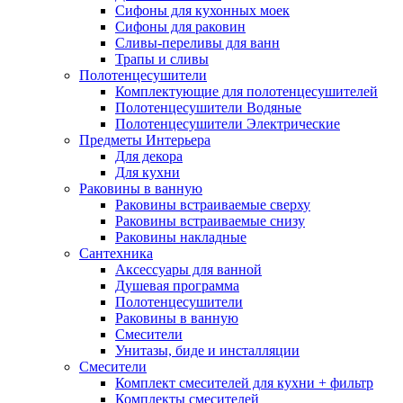
Сифоны для кухонных моек
Сифоны для раковин
Сливы-переливы для ванн
Трапы и сливы
Полотенцесушители
Комплектующие для полотенцесушителей
Полотенцесушители Водяные
Полотенцесушители Электрические
Предметы Интерьера
Для декора
Для кухни
Раковины в ванную
Раковины встраиваемые сверху
Раковины встраиваемые снизу
Раковины накладные
Сантехника
Аксессуары для ванной
Душевая программа
Полотенцесушители
Раковины в ванную
Смесители
Унитазы, биде и инсталляции
Смесители
Комплект смесителей для кухни + фильтр
Комплекты смесителей