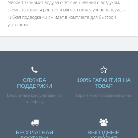
Neoperl экономит воду за счет смешивания с воздухом,
струя становится ровнее и мягче, снижая уровень шума; -
Гибкая подводка 40 см идёт в комплекте для быстрой
установки.
СЛУЖБА
100% ГАРАНТИЯ НА
ПОДДЕРЖКИ
ТОВАР
Бесплатные консультации по
Гарантия на товары магазина
телефону
БЕСПЛАТНАЯ
ВЫГОДНЫЕ