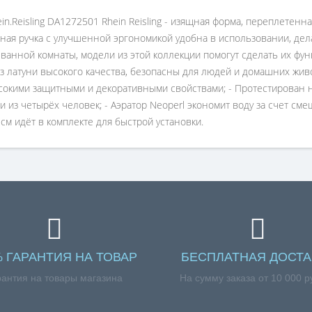
n.Reisling DA1272501 Rhein Reisling - изящная форма, переплетен
атная ручка с улучшенной эргономикой удобна в использовании, де
 ванной комнаты, модели из этой коллекции помогут сделать их ф
из латуни высокого качества, безопасны для людей и домашних жив
окими защитными и декоративными свойствами; - Протестирован на
 из четырёх человек; - Аэратор Neoperl экономит воду за счет сме
 см идёт в комплекте для быстрой установки.
% ГАРАНТИЯ НА ТОВАР
БЕСПЛАТНАЯ ДОСТА
рантия на товары магазина
На сумму заказа от 10 000 р