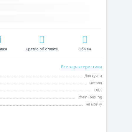
авка
Кратко об оплате
Обмен
Все характеристики
Для кухни
металл
D&K
Rhein-Reisling
на мойку