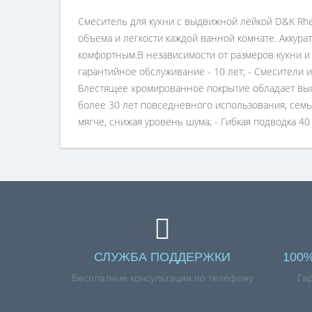
Смеситель для кухни с выдвижной лейкой D&K Rhei
объема и легкости каждой ванной комнате. Аккур
комфортным.В независимости от размеров кухни и
гарантийное обслуживание - 10 лет; - Смесители 
Блестящее хромированное покрытие обладает выс
более 30 лет повседневного использования, семьи
мягче, снижая уровень шума; - Гибкая подводка 40
СЛУЖБА ПОДДЕРЖКИ
100
Бесплатные консультации по телефону
Га