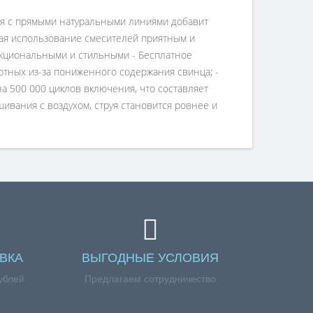
ная с прямыми натуральными линиями добавит
лая использование смесителей приятным и
ункциональными и стильными - Бесплатное
отных из-за пониженного содержания свинца; -
 500 000 циклов включения, что составляет
шивания с воздухом, струя становится ровнее и
ВКА
ВЫГОДНЫЕ УСЛОВИЯ
ублей
Предлагаем сотрудничество