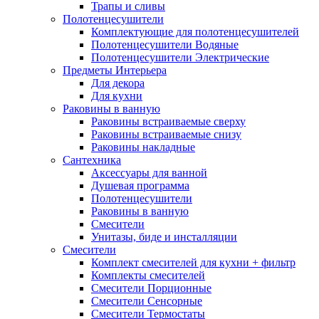
Трапы и сливы
Полотенцесушители
Комплектующие для полотенцесушителей
Полотенцесушители Водяные
Полотенцесушители Электрические
Предметы Интерьера
Для декора
Для кухни
Раковины в ванную
Раковины встраиваемые сверху
Раковины встраиваемые снизу
Раковины накладные
Сантехника
Аксессуары для ванной
Душевая программа
Полотенцесушители
Раковины в ванную
Смесители
Унитазы, биде и инсталляции
Смесители
Комплект смесителей для кухни + фильтр
Комплекты смесителей
Смесители Порционные
Смесители Сенсорные
Смесители Термостаты