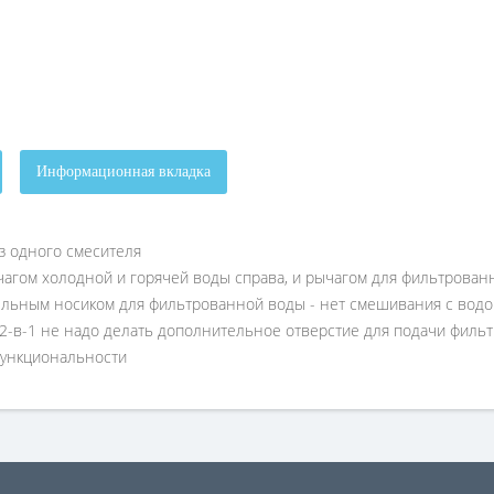
Информационная вкладка
з одного смесителя
агом холодной и горячей воды справа, и рычагом для фильтрован
ельным носиком для фильтрованной воды - нет смешивания с вод
м 2-в-1 не надо делать дополнительное отверстие для подачи фил
функциональности